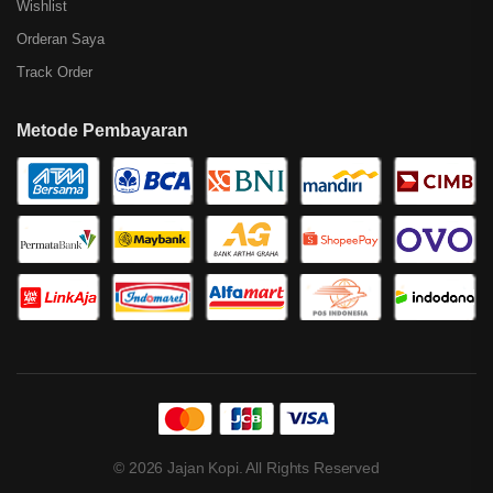
Wishlist
Orderan Saya
Track Order
Metode Pembayaran
© 2026 Jajan Kopi. All Rights Reserved