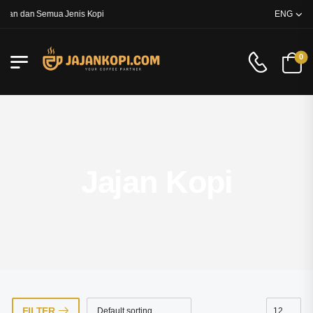
an dan Semua Jenis Kopi
ENG
0
Jajan Kopi
FILTER