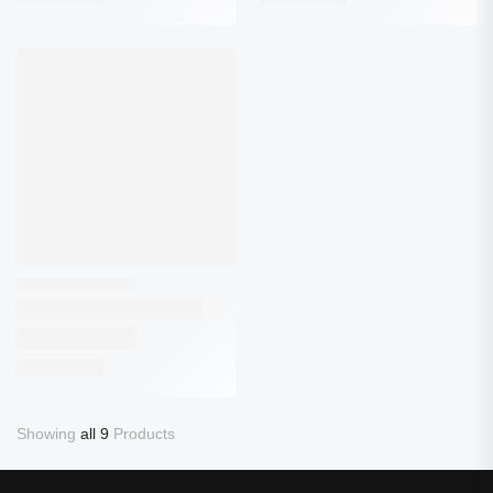
Showing
all 9
Products