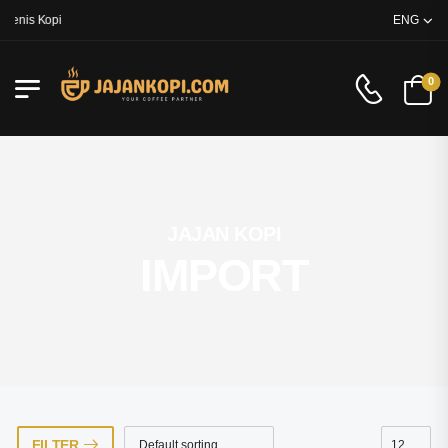
enis Kopi
ENG
0
JAJAN KOPI
IMPORT
FILTER