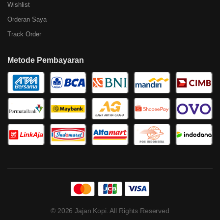
Wishlist
Orderan Saya
Track Order
Metode Pembayaran
© 2026 Jajan Kopi. All Rights Reserved