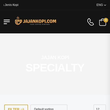
a Jenis Kopi
ENG
0
JAJAN KOPI
SPECIALTY
FILTER