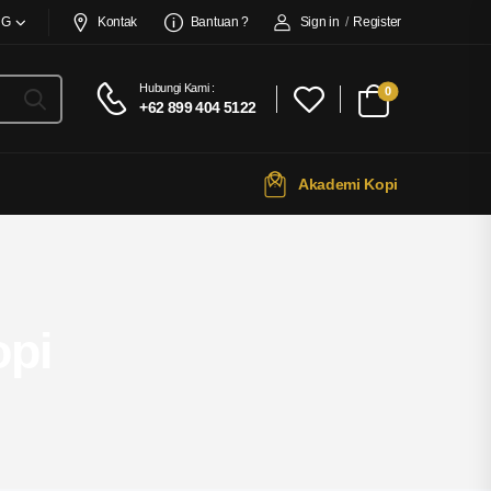
NG
Kontak
Bantuan ?
Sign in
/
Register
Hubungi Kami :
0
+62 899 404 5122
Akademi Kopi
opi