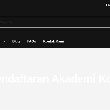
E
i
Blog
FAQs
Kontak Kami
ndaftaran Akademi K