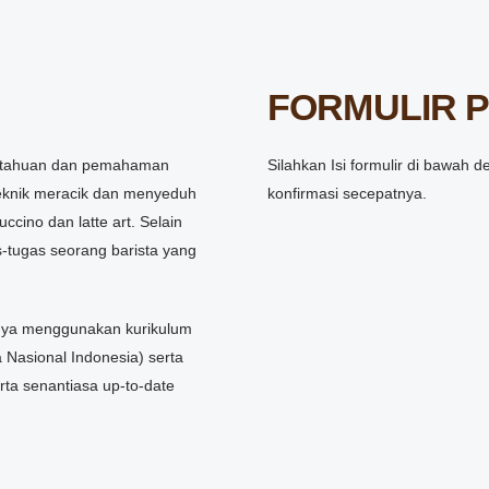
FORMULIR 
ngetahuan dan pemahaman
Silahkan Isi formulir di bawa
 teknik meracik dan menyeduh
konfirmasi secepatnya.
cino dan latte art. Selain
s-tugas seorang barista yang
nya menggunakan kurikulum
Nasional Indonesia) serta
erta senantiasa up-to-date