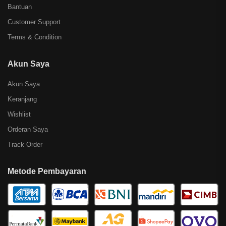
Bantuan
Customer Support
Terms & Condition
Akun Saya
Akun Saya
Keranjang
Wishlist
Orderan Saya
Track Order
Metode Pembayaran