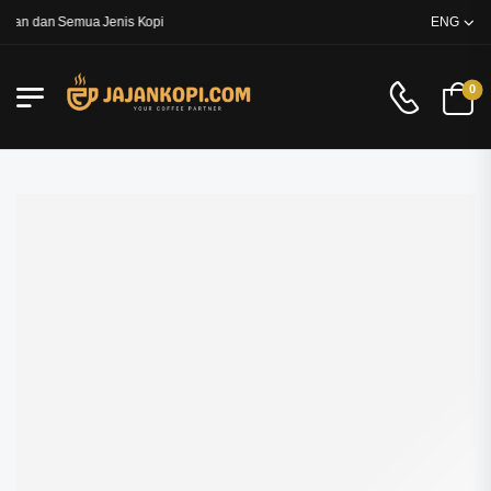
an dan Semua Jenis Kopi
ENG
0