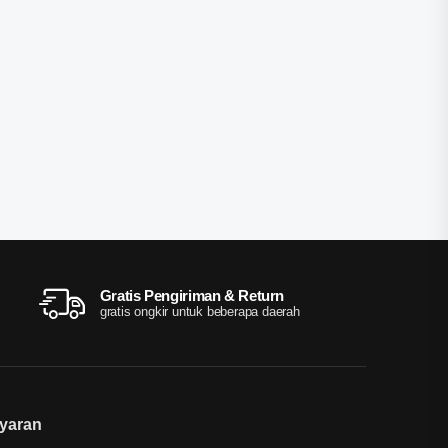
Gratis Pengiriman & Return
gratis ongkir untuk beberapa daerah
yaran