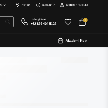
NG
Kontak
Bantuan ?
Sign in
/
Register
Hubungi Kami :
0
+62 899 404 5122
Akademi Kopi