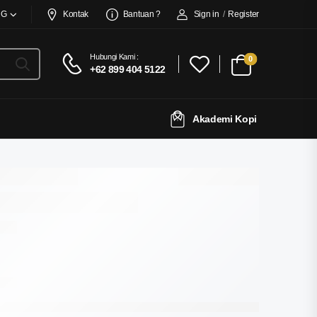
NG
Kontak
Bantuan ?
Sign in
/
Register
Hubungi Kami :
0
+62 899 404 5122
Akademi Kopi