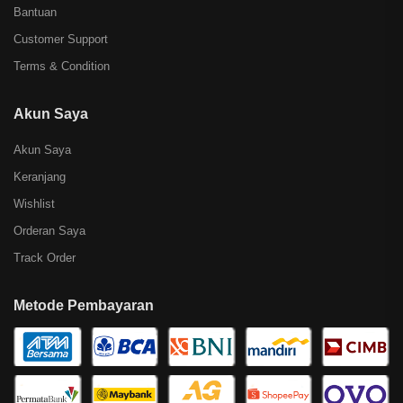
Bantuan
Customer Support
Terms & Condition
Akun Saya
Akun Saya
Keranjang
Wishlist
Orderan Saya
Track Order
Metode Pembayaran