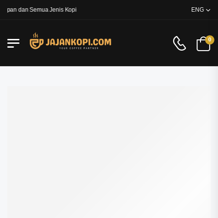
apan dan Semua Jenis Kopi
ENG
0