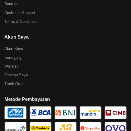
Bantuan
Customer Support
Terms & Condition
Akun Saya
Akun Saya
Keranjang
Wishlist
Orderan Saya
Track Order
Metode Pembayaran