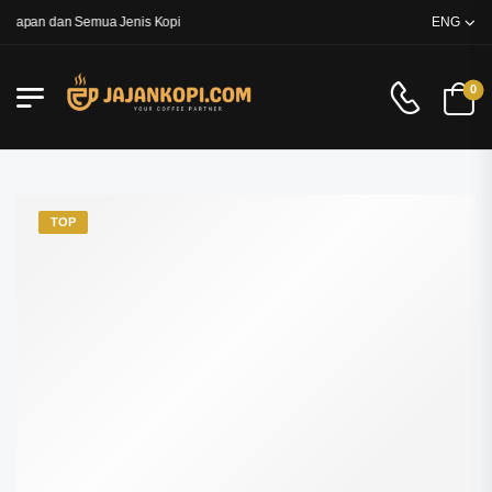
kapan dan Semua Jenis Kopi
ENG
0
TOP