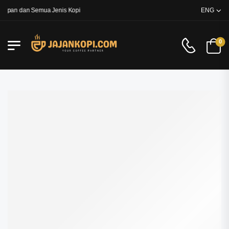
apan dan Semua Jenis Kopi
ENG
0