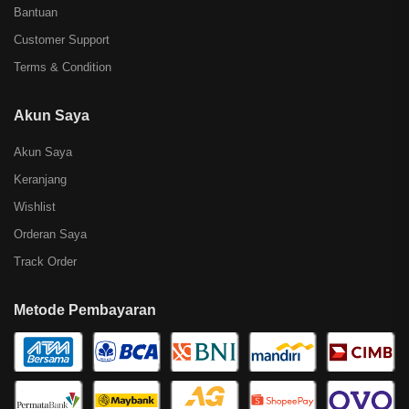
Bantuan
Customer Support
Terms & Condition
Akun Saya
Akun Saya
Keranjang
Wishlist
Orderan Saya
Track Order
Metode Pembayaran